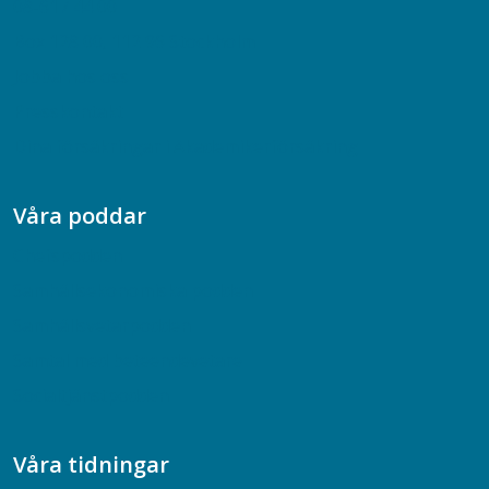
08-617 44 00
Box 128 00, 112 96 Stockholm
Jobba hos oss
Presskontakt
Dina försäkringar i Akademikerförsäkring
Våra poddar
Chefspodden
Samhällsekonomiska podden
Samhällsvetarpodden
Samtal med beteendevetare
Socialtjänstpodden
Våra tidningar