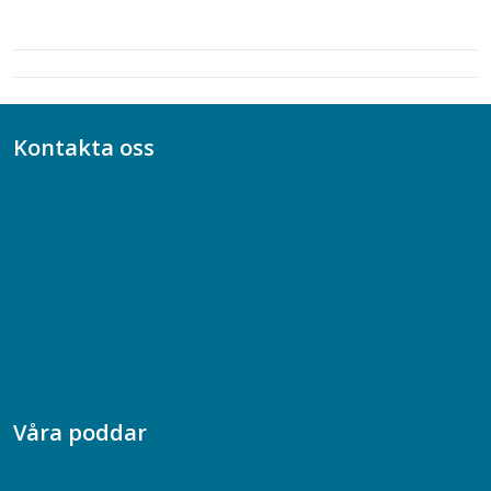
Kontakta oss
Bli medlem
08-617 44 00
Box 128 00, 112 96 Stockholm
Jobba hos oss
Presskontakt
Dina försäkringar i Akademikerförsäkring
Våra poddar
Chefspodden