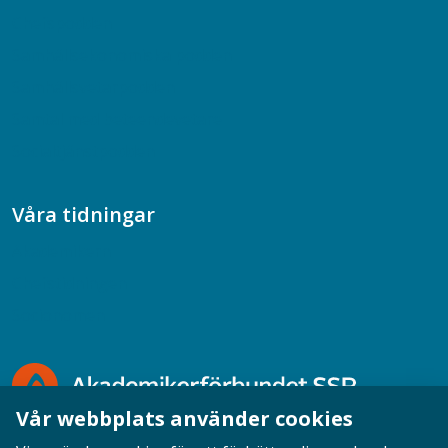
Chefspodden
Samhällsekonomiska podden
Samhällsvetarpodden
Samtal med beteendevetare
Socialtjänstpodden
Våra tidningar
Akademikern
Chefstidningen
Socionomen
Vår webbplats använder cookies