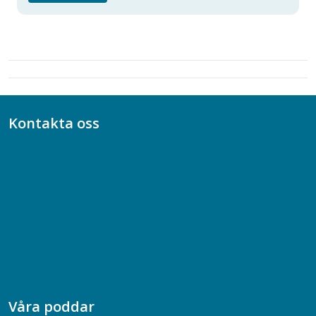
Kontakta oss
Bli medlem
08-617 44 00
Box 128 00, 112 96 Stockholm
Jobba hos oss
Presskontakt
Dina försäkringar i Akademikerförsäkring
Våra poddar