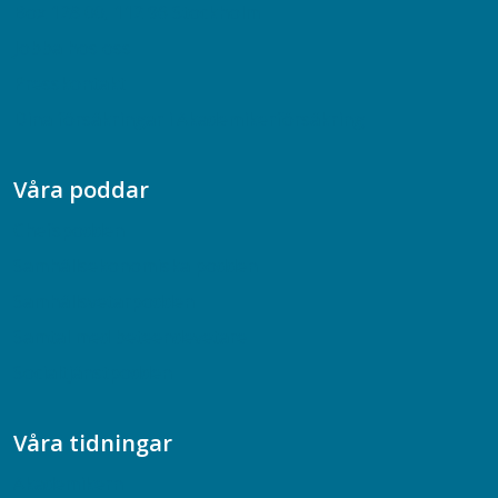
Box 128 00, 112 96 Stockholm
Jobba hos oss
Presskontakt
Dina försäkringar i Akademikerförsäkring
Våra poddar
Chefspodden
Samhällsekonomiska podden
Samhällsvetarpodden
Samtal med beteendevetare
Socialtjänstpodden
Våra tidningar
Akademikern