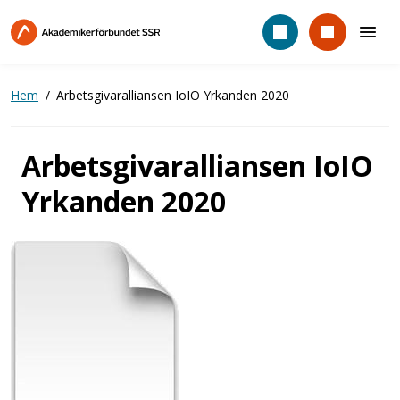
Hoppa
till
huvudinnehåll
Hem
Arbetsgivaralliansen IoIO Yrkanden 2020
Arbetsgivaralliansen IoIO
Yrkanden 2020