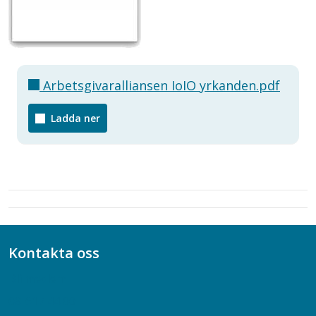
Arbetsgivaralliansen IoIO yrkanden.pdf
Ladda ner
Kontakta oss
Bli medlem
08-617 44 00