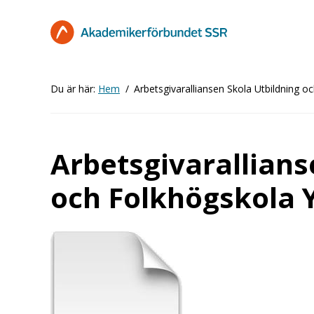
Hoppa
till
huvudinnehåll
Du är här:
Hem
Arbetsgivaralliansen Skola Utbildning 
Arbetsgivarallians
och Folkhögskola 