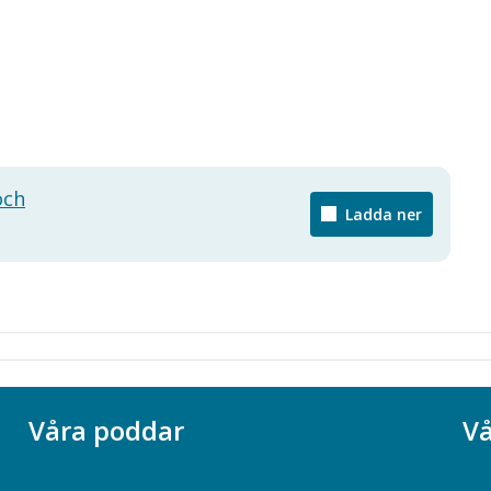
och
Ladda ner
Våra poddar
Vå
Chefspodden
Ak