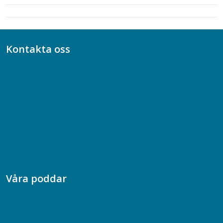
Kontakta oss
Bli medlem
08-617 44 00
Box 128 00, 112 96 Stockholm
Jobba hos oss
Presskontakt
Dina försäkringar i Akademikerförsäkring
Våra poddar
Chefspodden
Samhällsekonomiska podden