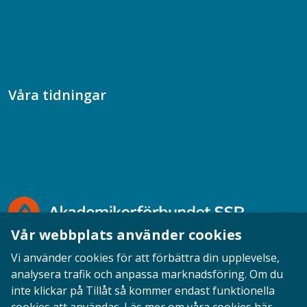
Samhällsvetarpodden
Samtal med beteendevetare
Socialtjänstpodden
Våra tidningar
Akademikern
Chefstidningen
Socionomen
Vår webbplats använder cookies
Vi använder cookies för att förbättra din upplevelse,
analysera trafik och anpassa marknadsföring. Om du
inte klickar på Tillåt så kommer endast funktionella
Opinion
English
Personuppgifter
Cookies