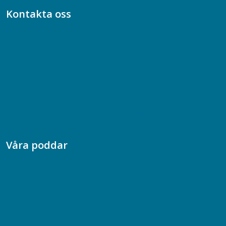
Kontakta oss
Bli medlem
08-617 44 00
Box 128 00, 112 96 Stockholm
Jobba hos oss
Presskontakt
Dina försäkringar i Akademikerförsäkring
Våra poddar
Chefspodden
Samhällsekonomiska podden
Samhällsvetarpodden
Samtal med beteendevetare