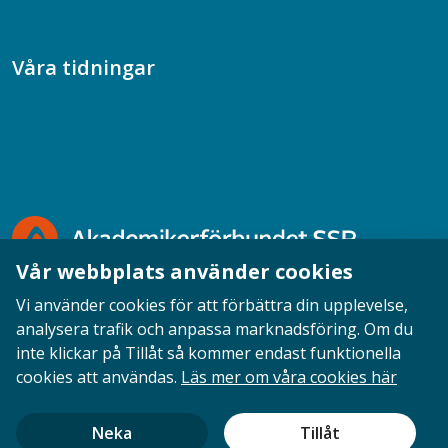
Socialtjänstpodden
Våra tidningar
Akademikern
Chefstidningen
Socionomen
Vår webbplats använder cookies
Vi använder cookies för att förbättra din upplevelse,
analysera trafik och anpassa marknadsföring. Om du
inte klickar på Tillåt så kommer endast funktionella
Opinion
English
Personuppgifter
Cookies
cookies att användas.
Läs mer om våra cookies här
Ansvarig utgivare: Cecilia Sandahl
Neka
Tillåt