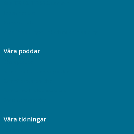
Box 128 00, 112 96 Stockholm
Jobba hos oss
Presskontakt
Dina försäkringar i Akademikerförsäkring
Våra poddar
Chefspodden
Samhällsekonomiska podden
Samhällsvetarpodden
Samtal med beteendevetare
Socialtjänstpodden
Våra tidningar
Akademikern