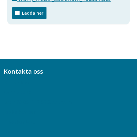
Ladda ner
Kontakta oss
Bli medlem
08-617 44 00
Box 128 00, 112 96 Stockholm
Jobba hos oss
Presskontakt
Dina försäkringar i Akademikerförsäkring