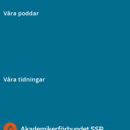
Våra poddar
Chefspodden
Samhällsekonomiska podden
Samhällsvetarpodden
Samtal med beteendevetare
Socialtjänstpodden
Våra tidningar
Akademikern
Chefstidningen
Socionomen