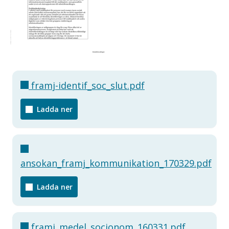
framj-identif_soc_slut.pdf
Ladda ner
ansokan_framj_kommunikation_170329.pdf
Ladda ner
framj_medel_socionom_160331.pdf