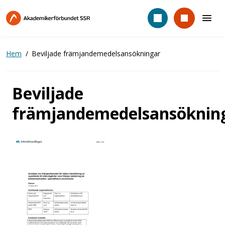
Hoppa
till
huvudinnehåll
Hem
Beviljade främjandemedelsansökningar
Beviljade
främjandemedelsansöknin