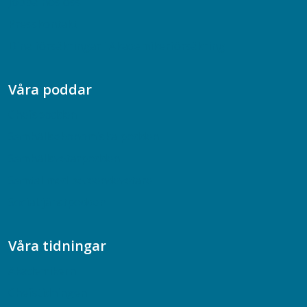
Jobba hos oss
Presskontakt
Dina försäkringar i Akademikerförsäkring
Våra poddar
Chefspodden
Samhällsekonomiska podden
Samhällsvetarpodden
Samtal med beteendevetare
Socialtjänstpodden
Våra tidningar
Akademikern
Chefstidningen