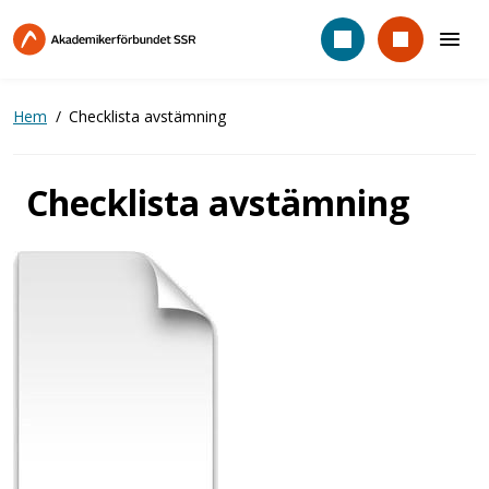
Hoppa
till
huvudinnehåll
Hem
Checklista avstämning
Checklista avstämning