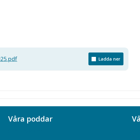
25.pdf
Ladda ner
Våra poddar
Vå
Chefspodden
Ak