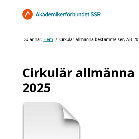
Hoppa
till
huvudinnehåll
Du är här:
Hem
Cirkulär allmänna bestämmelser, AB 2
Cirkulär allmänna
2025