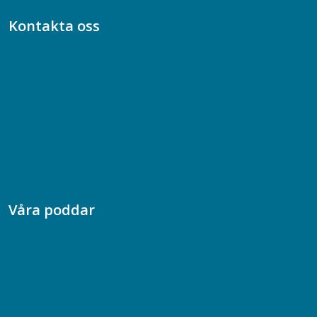
Kontakta oss
Bli medlem
08-617 44 00
Box 128 00, 112 96 Stockholm
Jobba hos oss
Presskontakt
Dina försäkringar i Akademikerförsäkring
Våra poddar
Chefspodden
Samhällsekonomiska podden
Samhällsvetarpodden
Samtal med beteendevetare