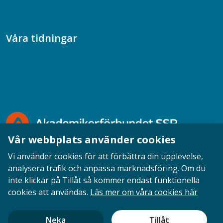
Socialtjänstpodden
Våra tidningar
Akademikern
Chefstidningen
Socionomen
Vår webbplats använder cookies
Vi använder cookies för att förbättra din upplevelse,
analysera trafik och anpassa marknadsföring. Om du
inte klickar på Tillåt så kommer endast funktionella
Opinion
English
Personuppgifter
Cookies
cookies att användas.
Läs mer om våra cookies här
Ansvarig utgivare: Cecilia Sandahl
Neka
Tillåt