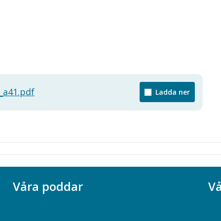
_a41.pdf
Ladda ner
Våra poddar
Vå
Chefspodden
Ak