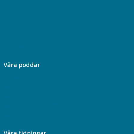
08-617 44 00
Box 128 00, 112 96 Stockholm
Jobba hos oss
Presskontakt
Dina försäkringar i Akademikerförsäkring
Våra poddar
Chefspodden
Samhällsekonomiska podden
Samhällsvetarpodden
Samtal med beteendevetare
Socialtjänstpodden
Våra tidningar