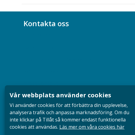
Kontakta oss
Bli medlem
08-617 44 00
Box 128 00, 112 96 Stockholm
Jobba hos oss
Presskontakt
Vår webbplats använder cookies
Dina försäkringar i Akademikerförsäkring
Vi använder cookies för att förbättra din upplevelse,
analysera trafik och anpassa marknadsföring. Om du
inte klickar på Tillåt så kommer endast funktionella
cookies att användas.
Läs mer om våra cookies här