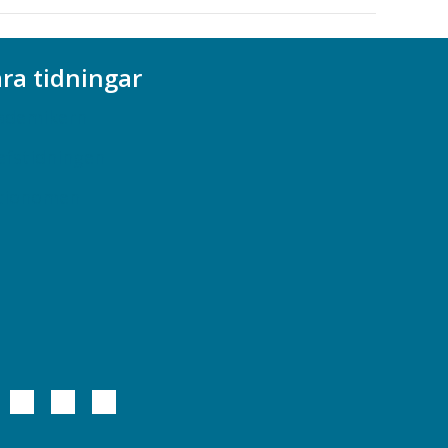
ra tidningar
ademikern
efstidningen
cionomen