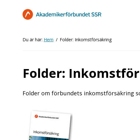
Hoppa
till
huvudinnehåll
Du är här:
Hem
Folder: Inkomstförsäkring
Folder: Inkomstfö
Folder om förbundets inkomstförsäkring so