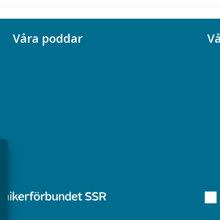
Våra poddar
Vå
Chefspodden
Ak
Samhällsekonomiska podden
Ch
Samhällsvetarpodden
So
Samtal med beteendevetare
Socialtjänstpodden