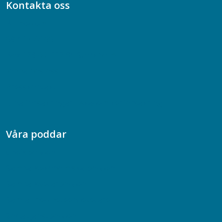
Kontakta oss
Bli medlem
08-617 44 00
Box 128 00, 112 96 Stockholm
Jobba hos oss
Presskontakt
Dina försäkringar i Akademikerförsäkring
Våra poddar
Chefspodden
Samhällsekonomiska podden
Samhällsvetarpodden
Samtal med beteendevetare
Socialtjänstpodden