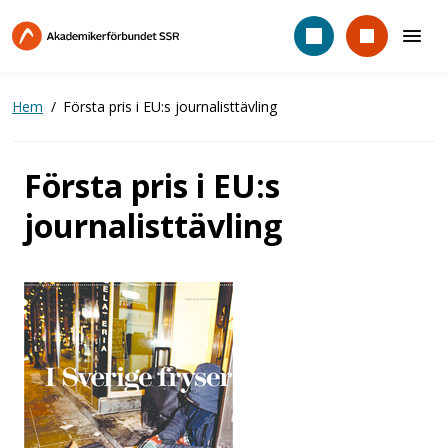
Hoppa
till
huvudinnehåll
Hem
Första pris i EU:s journalisttävling
Första pris i EU:s
journalisttävling