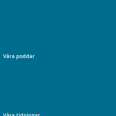
08-617 44 00
Box 128 00, 112 96 Stockholm
Jobba hos oss
Presskontakt
Dina försäkringar i Akademikerförsäkring
Våra poddar
Chefspodden
Samhällsekonomiska podden
Samhällsvetarpodden
Samtal med beteendevetare
Socialtjänstpodden
Våra tidningar