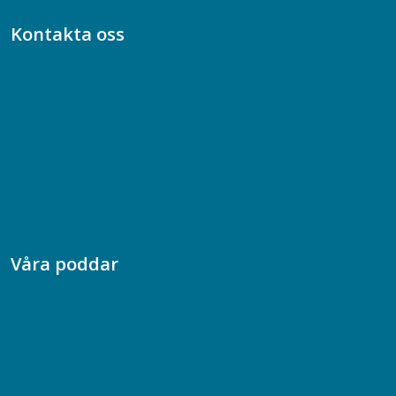
Kontakta oss
Bli medlem
08-617 44 00
Box 128 00, 112 96 Stockholm
Jobba hos oss
Presskontakt
Dina försäkringar i Akademikerförsäkring
Våra poddar
Chefspodden
Samhällsekonomiska podden
Samhällsvetarpodden
Samtal med beteendevetare