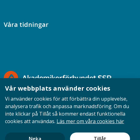
Socialtjänstpodden
Våra tidningar
Akademikern
Chefstidningen
Socionomen
Vår webbplats använder cookies
Vi använder cookies för att förbättra din upplevelse,
analysera trafik och anpassa marknadsföring. Om du
inte klickar på Tillåt så kommer endast funktionella
Opinion
English
Personuppgifter
Cookies
cookies att användas.
Läs mer om våra cookies här
Ansvarig utgivare: Cecilia Sandahl
Neka
Tillåt