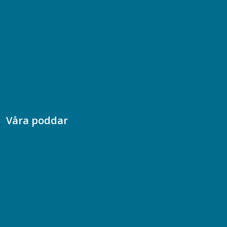
Bli medlem
08-617 44 00
Box 128 00, 112 96 Stockholm
Jobba hos oss
Presskontakt
Dina försäkringar i Akademikerförsäkring
Våra poddar
Chefspodden
Samhällsekonomiska podden
Samhällsvetarpodden
Samtal med beteendevetare
Socialtjänstpodden