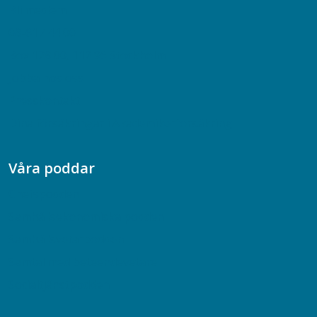
Bli medlem
08-617 44 00
Box 128 00, 112 96 Stockholm
Jobba hos oss
Presskontakt
Dina försäkringar i Akademikerförsäkring
Våra poddar
Chefspodden
Samhällsekonomiska podden
Samhällsvetarpodden
Samtal med beteendevetare
Socialtjänstpodden