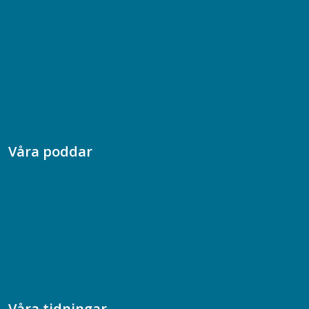
08-617 44 00
Box 128 00, 112 96 Stockholm
Jobba hos oss
Presskontakt
Dina försäkringar i Akademikerförsäkring
Våra poddar
Chefspodden
Samhällsekonomiska podden
Samhällsvetarpodden
Samtal med beteendevetare
Socialtjänstpodden
Våra tidningar