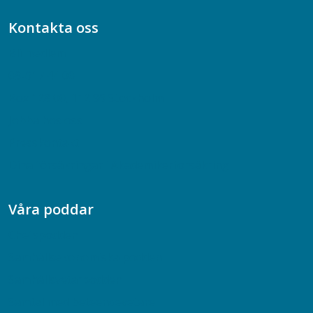
Kontakta oss
Bli medlem
08-617 44 00
Box 128 00, 112 96 Stockholm
Jobba hos oss
Presskontakt
Dina försäkringar i Akademikerförsäkring
Våra poddar
Chefspodden
Samhällsekonomiska podden
Samhällsvetarpodden
Samtal med beteendevetare