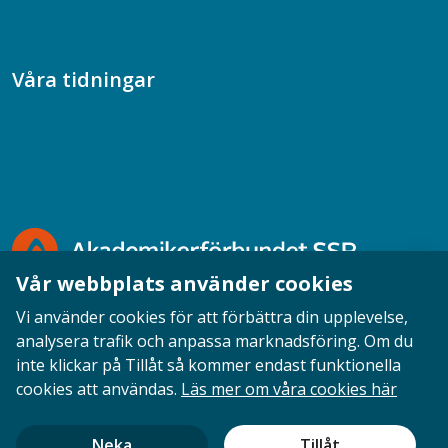
Socialtjänstpodden
Våra tidningar
Akademikern
Chefstidningen
Socionomen
Vår webbplats använder cookies
Vi använder cookies för att förbättra din upplevelse,
analysera trafik och anpassa marknadsföring. Om du
inte klickar på Tillåt så kommer endast funktionella
Opinion
English
Personuppgifter
Cookies
cookies att användas.
Läs mer om våra cookies här
Ansvarig utgivare: Cecilia Sandahl
Neka
Tillåt