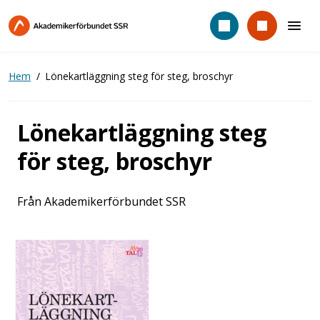
Hoppa
till
huvudinnehåll
Hem
Lönekartläggning steg för steg, broschyr
Lönekartläggning steg
för steg, broschyr
Från Akademikerförbundet SSR