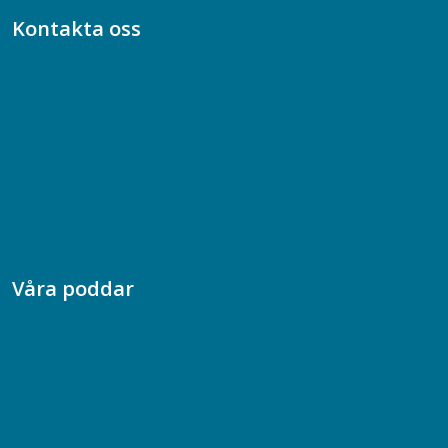
Kontakta oss
Bli medlem
08-617 44 00
Box 128 00, 112 96 Stockholm
Jobba hos oss
Presskontakt
Dina försäkringar i Akademikerförsäkring
Våra poddar
Chefspodden
Samhällsekonomiska podden
Samhällsvetarpodden
Samtal med beteendevetare