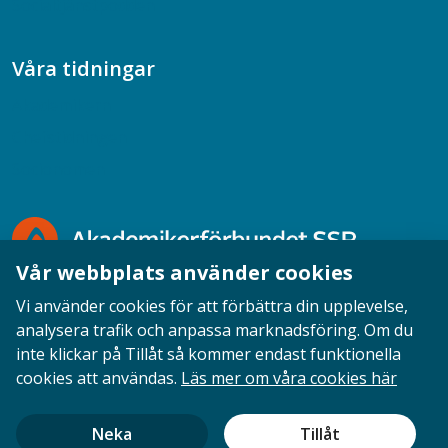
Socialtjänstpodden
Våra tidningar
Akademikern
Chefstidningen
Socionomen
Vår webbplats använder cookies
Vi använder cookies för att förbättra din upplevelse,
analysera trafik och anpassa marknadsföring. Om du
inte klickar på Tillåt så kommer endast funktionella
Opinion
English
Personuppgifter
Cookies
cookies att användas.
Läs mer om våra cookies här
Ansvarig utgivare: Cecilia Sandahl
Neka
Tillåt