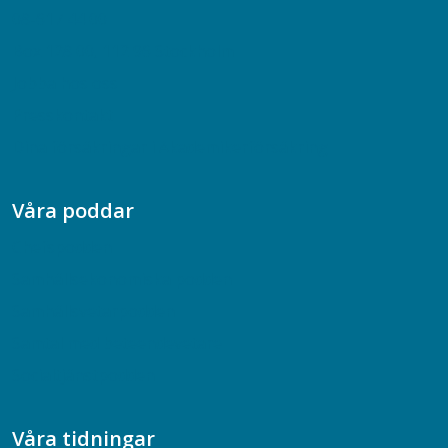
08-617 44 00
Box 128 00, 112 96 Stockholm
Jobba hos oss
Presskontakt
Dina försäkringar i Akademikerförsäkring
Våra poddar
Chefspodden
Samhällsekonomiska podden
Samhällsvetarpodden
Samtal med beteendevetare
Socialtjänstpodden
Våra tidningar