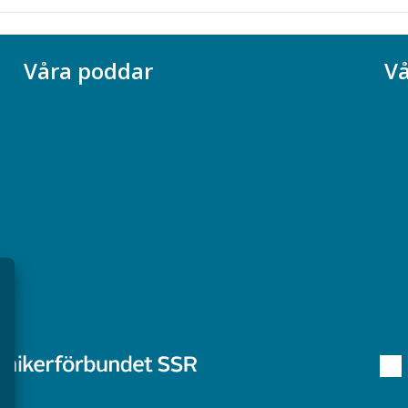
Våra poddar
Vå
Chefspodden
Ak
Samhällsekonomiska podden
Ch
Samhällsvetarpodden
So
Samtal med beteendevetare
Socialtjänstpodden