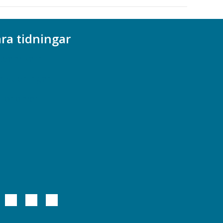
ra tidningar
ademikern
efstidningen
cionomen