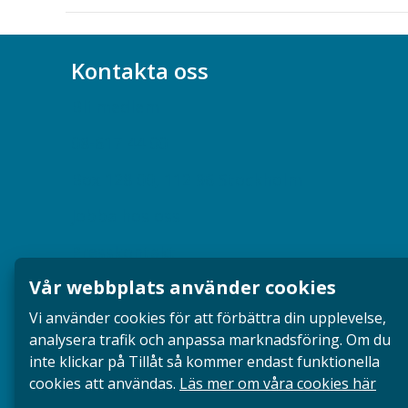
Kontakta oss
Bli medlem
08-617 44 00
Box 128 00, 112 96 Stockholm
Jobba hos oss
Presskontakt
Vår webbplats använder cookies
Dina försäkringar i Akademikerförsäkring
Vi använder cookies för att förbättra din upplevelse,
analysera trafik och anpassa marknadsföring. Om du
inte klickar på Tillåt så kommer endast funktionella
cookies att användas.
Läs mer om våra cookies här