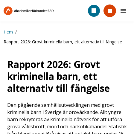
Hoppa
till
huvudinnehåll
Hem
Rapport 2026: Grovt kriminella barn, ett alternativ till fängelse
Rapport 2026: Grovt
kriminella barn, ett
alternativ till fängelse
Den pågående samhällsutvecklingen med grovt
kriminella barn i Sverige är oroväckande. Allt yngre
barn rekryteras av kriminella nätverk för att utföra
grova våldsbrott, mord och narkotikahandel. Statistik
från bland annat Brå visar att antalet barn under 15