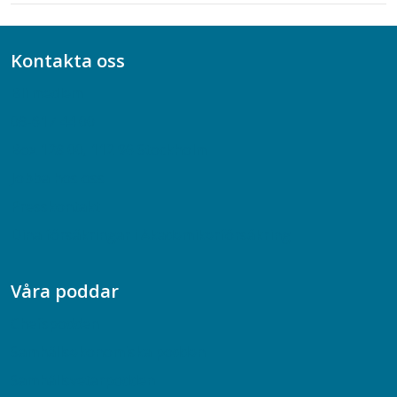
Kontakta oss
Bli medlem
08-617 44 00
Box 128 00, 112 96 Stockholm
Jobba hos oss
Presskontakt
Dina försäkringar i Akademikerförsäkring
Våra poddar
Chefspodden
Samhällsekonomiska podden
Samhällsvetarpodden