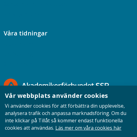
Samtal med beteendevetare
Socialtjänstpodden
Våra tidningar
Akademikern
Chefstidningen
Socionomen
Vår webbplats använder cookies
Vi använder cookies för att förbättra din upplevelse,
analysera trafik och anpassa marknadsföring. Om du
inte klickar på Tillåt så kommer endast funktionella
Opinion
English
Personuppgifter
Cookies
cookies att användas.
Läs mer om våra cookies här