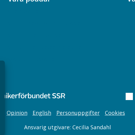
Chefspodden
Ak
Samhällsekonomiska podden
Ch
Samhällsvetarpodden
So
Samtal med beteendevetare
Socialtjänstpodden
Opinion
English
Personuppgifter
Cookies
Ansvarig utgivare: Cecilia Sandahl