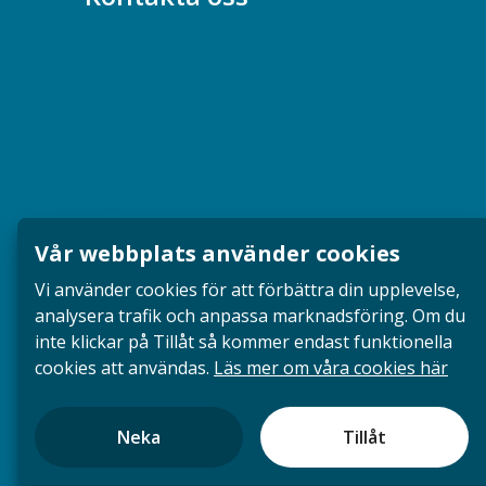
Bli medlem
08-617 44 00
Box 128 00, 112 96 Stockholm
Jobba hos oss
Presskontakt
Vår webbplats använder cookies
Dina försäkringar i Akademikerförsäkring
Vi använder cookies för att förbättra din upplevelse,
analysera trafik och anpassa marknadsföring. Om du
inte klickar på Tillåt så kommer endast funktionella
cookies att användas.
Läs mer om våra cookies här
Neka
Tillåt