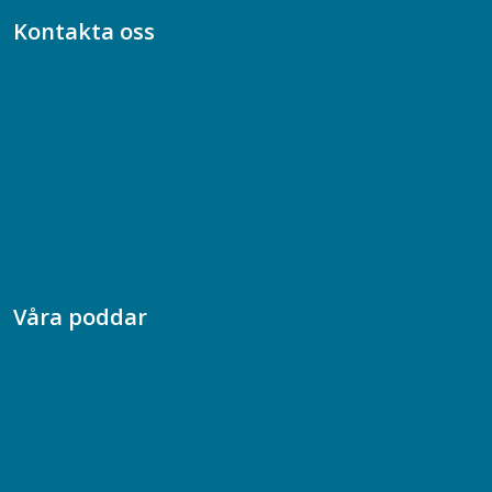
Kontakta oss
Bli medlem
08-617 44 00
Box 128 00, 112 96 Stockholm
Jobba hos oss
Presskontakt
Dina försäkringar i Akademikerförsäkring
Våra poddar
Chefspodden
Samhällsekonomiska podden
Samhällsvetarpodden
Samtal med beteendevetare