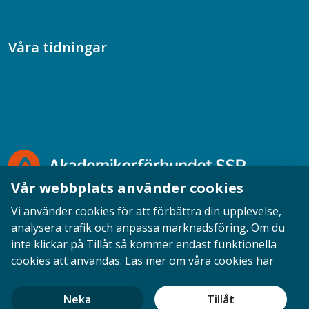
Socialtjänstpodden
Våra tidningar
Akademikern
Chefstidningen
Socionomen
Vår webbplats använder cookies
Vi använder cookies för att förbättra din upplevelse,
analysera trafik och anpassa marknadsföring. Om du
inte klickar på Tillåt så kommer endast funktionella
Opinion
English
Personuppgifter
Cookies
cookies att användas.
Läs mer om våra cookies här
Ansvarig utgivare: Cecilia Sandahl
Neka
Tillåt