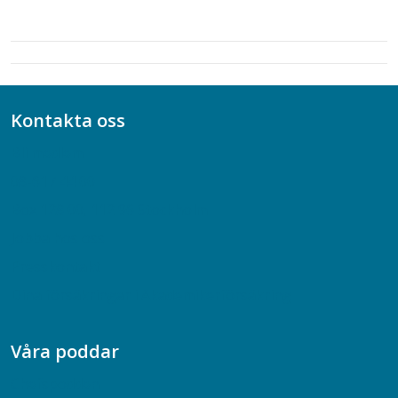
Kontakta oss
Bli medlem
08-617 44 00
Box 128 00, 112 96 Stockholm
Jobba hos oss
Presskontakt
Dina försäkringar i Akademikerförsäkring
Våra poddar
Chefspodden