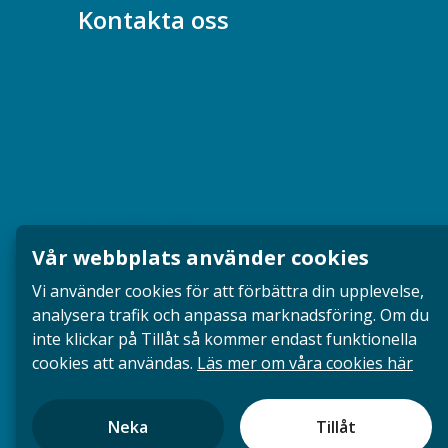
Kontakta oss
Bli medlem
08-617 44 00
Box 128 00, 112 96 Stockholm
Jobba hos oss
Presskontakt
Vår webbplats använder cookies
Dina försäkringar i Akademikerförsäkring
Vi använder cookies för att förbättra din upplevelse,
analysera trafik och anpassa marknadsföring. Om du
inte klickar på Tillåt så kommer endast funktionella
cookies att användas.
Läs mer om våra cookies här
Neka
Tillåt