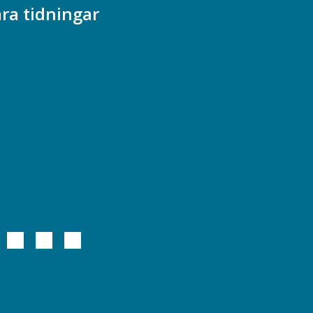
ra tidningar
ademikern
efstidningen
cionomen