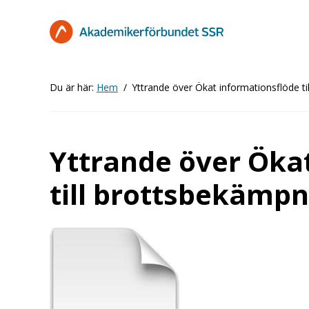
Hoppa
till
huvudinnehåll
Du är här:
Hem
Yttrande över Ökat informationsflöde t
Yttrande över Öka
till brottsbekämpn