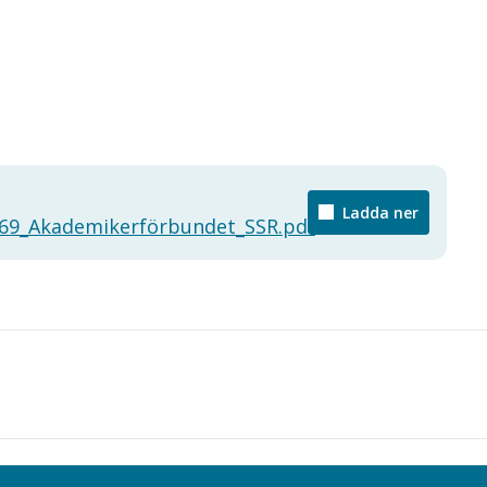
Ladda ner
_69_Akademikerförbundet_SSR.pdf