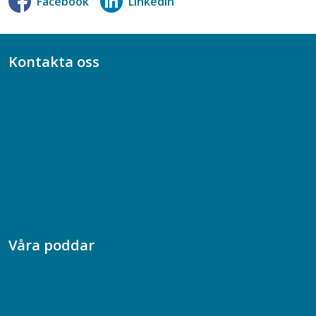
Facebook
LinkedIn
Kontakta oss
Bli medlem
08-617 44 00
Box 128 00, 112 96 Stockholm
Jobba hos oss
Presskontakt
Dina försäkringar i Akademikerförsäkring
Våra poddar
Chefspodden
Samhällsekonomiska podden
Samhällsvetarpodden