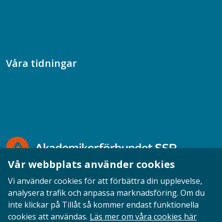
Samtal med beteendevetare
Socialtjänstpodden
Våra tidningar
Akademikern
Chefstidningen
Socionomen
Vår webbplats använder cookies
Vi använder cookies för att förbättra din upplevelse,
analysera trafik och anpassa marknadsföring. Om du
inte klickar på Tillåt så kommer endast funktionella
Opinion
English
Personuppgifter
Cookies
cookies att användas.
Läs mer om våra cookies här