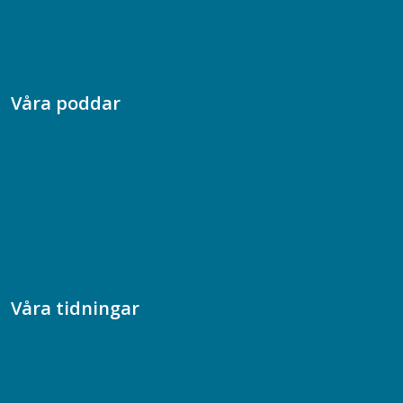
Presskontakt
Dina försäkringar i Akademikerförsäkring
Våra poddar
Chefspodden
Samhällsekonomiska podden
Samhällsvetarpodden
Samtal med beteendevetare
Socialtjänstpodden
Våra tidningar
Akademikern
Chefstidningen
Socionomen