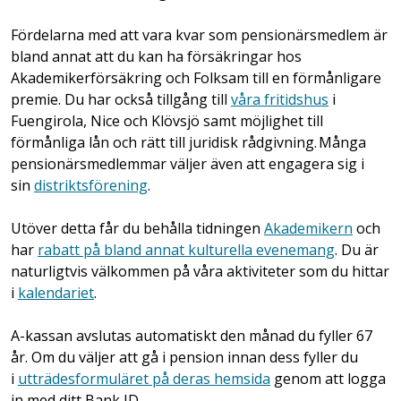
Fördelarna med att vara kvar som pensionärsmedlem är
bland annat att du kan ha försäkringar hos
Akademikerförsäkring och Folksam till en förmånligare
premie. Du har också tillgång till
våra fritidshus
i
Fuengirola, Nice och Klövsjö samt möjlighet till
förmånliga lån och rätt till juridisk rådgivning. Många
pensionärsmedlemmar väljer även att engagera sig i
sin
distriktsförening
.
Utöver detta får du behålla tidningen
Akademikern
och
har
rabatt på bland annat kulturella evenemang
. Du är
naturligtvis välkommen på våra aktiviteter som du hittar
i
kalendariet
.
A-kassan avslutas automatiskt den månad du fyller 67
år. Om du väljer att gå i pension innan dess fyller du
i
utträdesformuläret på deras hemsida
genom att logga
in med ditt Bank ID.