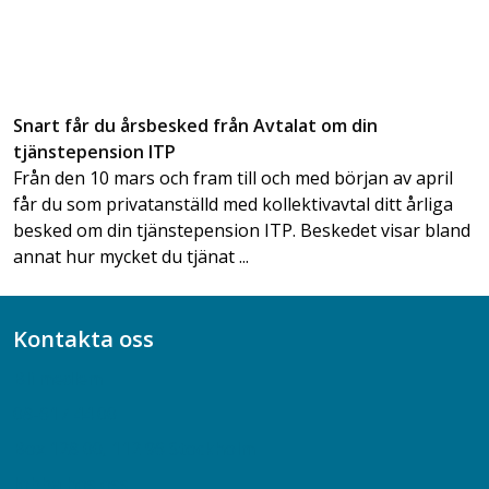
Snart får du årsbesked från Avtalat om din
tjänstepension ITP
Från den 10 mars och fram till och med början av april
får du som privatanställd med kollektivavtal ditt årliga
besked om din tjänstepension ITP. Beskedet visar bland
annat hur mycket du tjänat ...
Kontakta oss
Bli medlem
08-617 44 00
Box 128 00, 112 96 Stockholm
Jobba hos oss