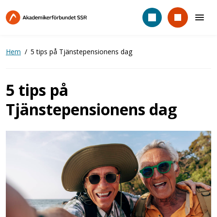
Hoppa
till
huvudinnehåll
Hem
5 tips på Tjänstepensionens dag
5 tips på
Tjänstepensionens dag