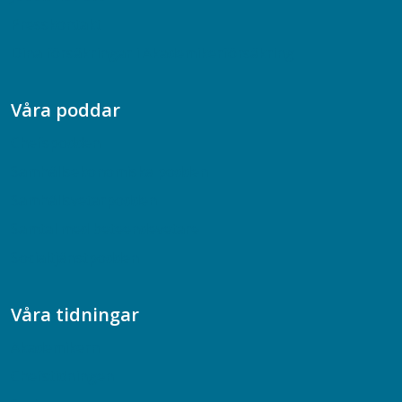
Presskontakt
Dina försäkringar i Akademikerförsäkring
Våra poddar
Chefspodden
Samhällsekonomiska podden
Samhällsvetarpodden
Samtal med beteendevetare
Socialtjänstpodden
Våra tidningar
Akademikern
Chefstidningen