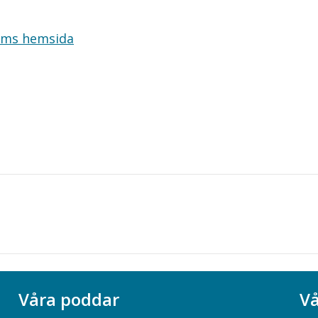
ams hemsida
Våra poddar
Vå