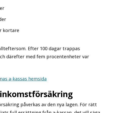
der
ader
r kortare
allteftersom. Efter 100 dagar trappas
och därefter med fem procentenheter var
nas a-kassas hemsida
 inkomstförsäkring
säkring påverkas av den nya lagen. För rätt
jats full ersättning från a-kassan, det vill säga