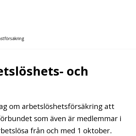
stförsäkring
etslöshets- och
lag om arbetslöshetsförsäkring att
 förbundet som även är medlemmar i
rbetslösa från och med 1 oktober.