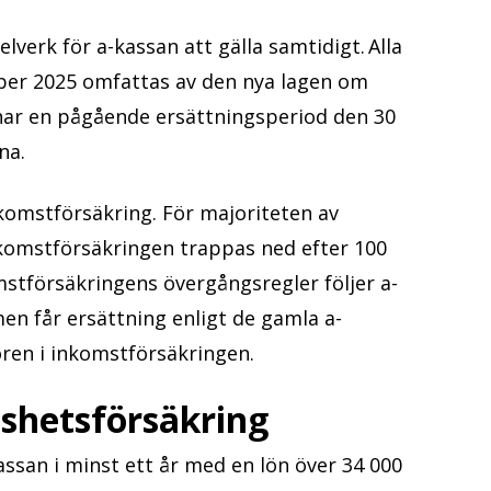
erk för a-kassan att gälla samtidigt. Alla
ber 2025 omfattas av den nya lagen om
har en pågående ersättningsperiod den 30
rna.
omstförsäkring. För majoriteten av
omstförsäkringen trappas ned efter 100
omstförsäkringens övergångsregler följer a-
en får ersättning enligt de gamla a-
koren i inkomstförsäkringen.
öshetsförsäkring
ssan i minst ett år med en lön över 34 000