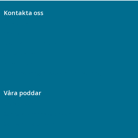
Kontakta oss
Bli medlem
08-617 44 00
Box 128 00, 112 96 Stockholm
Jobba hos oss
Presskontakt
Dina försäkringar i Akademikerförsäkring
Våra poddar
Chefspodden
Samhällsekonomiska podden
Samhällsvetarpodden
Samtal med beteendevetare