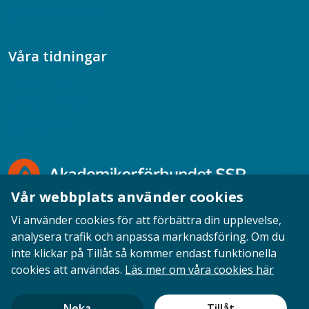
Socialtjänstpodden
Våra tidningar
Akademikern
Chefstidningen
Socionomen
Vår webbplats använder cookies
Vi använder cookies för att förbättra din upplevelse,
analysera trafik och anpassa marknadsföring. Om du
inte klickar på Tillåt så kommer endast funktionella
Opinion
English
Personuppgifter
Cookies
cookies att användas.
Läs mer om våra cookies här
Ansvarig utgivare: Cecilia Sandahl
Neka
Tillåt