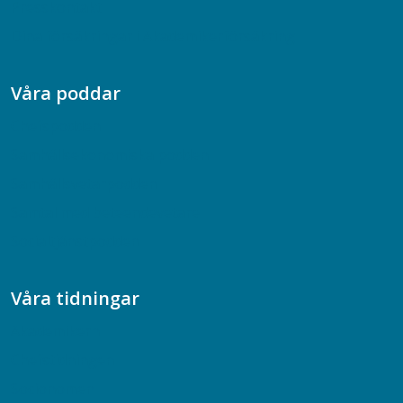
Presskontakt
Dina försäkringar i Akademikerförsäkring
Våra poddar
Chefspodden
Samhällsekonomiska podden
Samhällsvetarpodden
Samtal med beteendevetare
Socialtjänstpodden
Våra tidningar
Akademikern
Chefstidningen
Socionomen