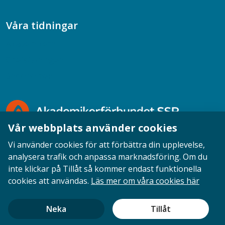
Våra tidningar
Akademikern
Chefstidningen
Socionomen
Vår webbplats använder cookies
Vi använder cookies för att förbättra din upplevelse,
analysera trafik och anpassa marknadsföring. Om du
inte klickar på Tillåt så kommer endast funktionella
Opinion
English
Personuppgifter
Cookies
cookies att användas.
Läs mer om våra cookies här
Ansvarig utgivare: Cecilia Sandahl
Neka
Tillåt