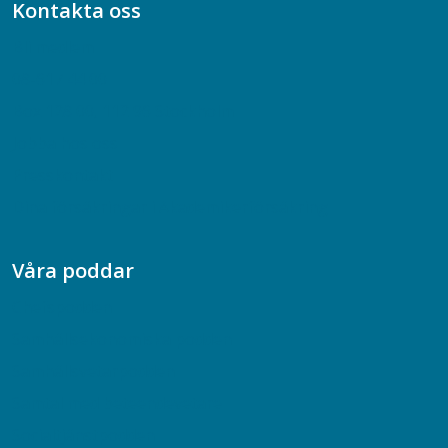
Kontakta oss
Bli medlem
08-617 44 00
Box 128 00, 112 96 Stockholm
Jobba hos oss
Presskontakt
Dina försäkringar i Akademikerförsäkring
Våra poddar
Chefspodden
Samhällsekonomiska podden
Samhällsvetarpodden
Samtal med beteendevetare
Socialtjänstpodden