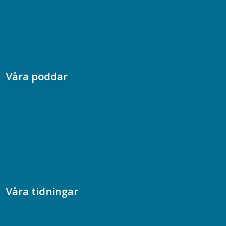
Jobba hos oss
Presskontakt
Dina försäkringar i Akademikerförsäkring
Våra poddar
Chefspodden
Samhällsekonomiska podden
Samhällsvetarpodden
Samtal med beteendevetare
Socialtjänstpodden
Våra tidningar
Akademikern
Chefstidningen