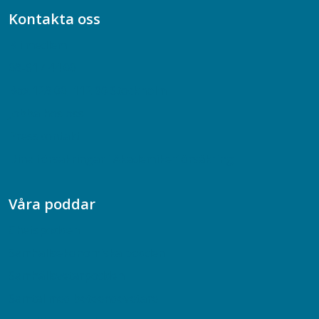
Kontakta oss
Bli medlem
08-617 44 00
Box 128 00, 112 96 Stockholm
Jobba hos oss
Presskontakt
Dina försäkringar i Akademikerförsäkring
Våra poddar
Chefspodden
Samhällsekonomiska podden
Samhällsvetarpodden
Samtal med beteendevetare