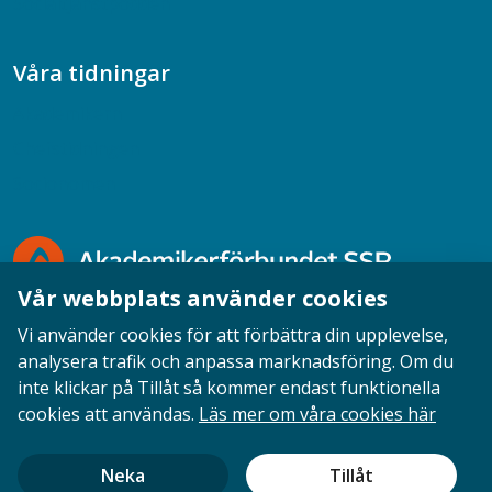
Socialtjänstpodden
Våra tidningar
Akademikern
Chefstidningen
Socionomen
Vår webbplats använder cookies
Vi använder cookies för att förbättra din upplevelse,
analysera trafik och anpassa marknadsföring. Om du
inte klickar på Tillåt så kommer endast funktionella
Opinion
English
Personuppgifter
Cookies
cookies att användas.
Läs mer om våra cookies här
Ansvarig utgivare: Cecilia Sandahl
Neka
Tillåt