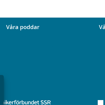
Våra poddar
Vå
Chefspodden
Ak
Samhällsekonomiska podden
Ch
Samhällsvetarpodden
So
Samtal med beteendevetare
Socialtjänstpodden