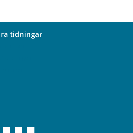
ra tidningar
ademikern
efstidningen
cionomen