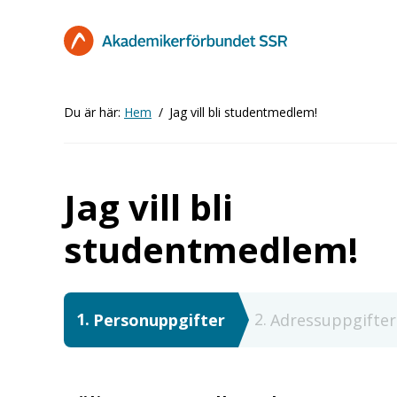
Hoppa
till
huvudinnehåll
Du är här:
Hem
Jag vill bli studentmedlem!
Jag vill bli
studentmedlem!
1
2
Nuvarande
Personuppgifter
Adressuppgifter