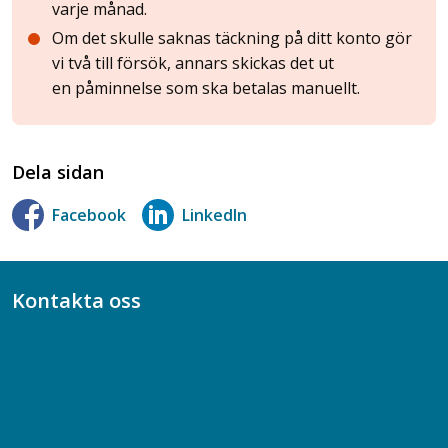
varje månad.
Om det skulle saknas täckning på ditt konto gör
vi två till försök, annars skickas det ut
en påminnelse som ska betalas manuellt.
Dela sidan
Facebook
LinkedIn
Kontakta oss
Bli medlem
08-617 44 00
Box 128 00, 112 96 Stockholm
Jobba hos oss