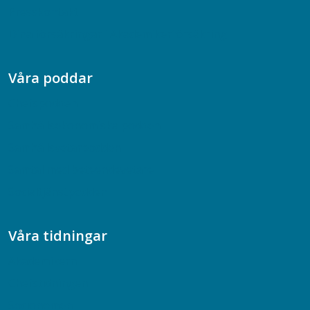
Presskontakt
Dina försäkringar i Akademikerförsäkring
Våra poddar
Chefspodden
Samhällsekonomiska podden
Samhällsvetarpodden
Samtal med beteendevetare
Socialtjänstpodden
Våra tidningar
Akademikern
Chefstidningen
Socionomen