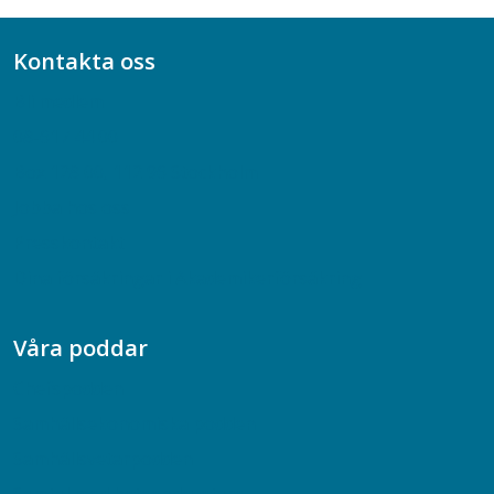
Kontakta oss
Bli medlem
08-617 44 00
Box 128 00, 112 96 Stockholm
Jobba hos oss
Presskontakt
Dina försäkringar i Akademikerförsäkring
Våra poddar
Chefspodden
Samhällsekonomiska podden
Samhällsvetarpodden