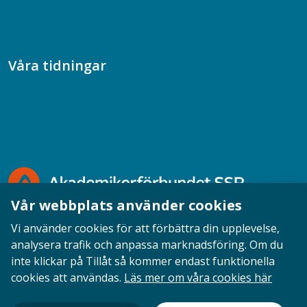
Samtal med beteendevetare
Socialtjänstpodden
Våra tidningar
Akademikern
Chefstidningen
Socionomen
Vår webbplats använder cookies
Vi använder cookies för att förbättra din upplevelse,
analysera trafik och anpassa marknadsföring. Om du
inte klickar på Tillåt så kommer endast funktionella
Opinion
English
Personuppgifter
Cookies
cookies att användas.
Läs mer om våra cookies här