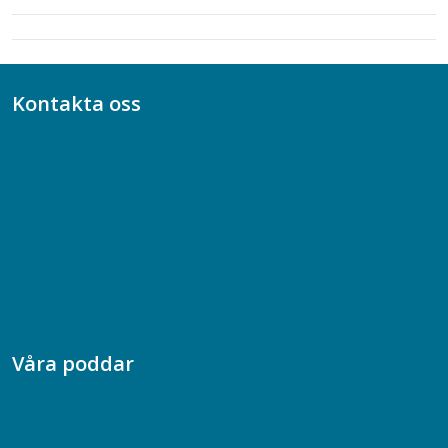
Kontakta oss
Bli medlem
08-617 44 00
Box 128 00, 112 96 Stockholm
Jobba hos oss
Presskontakt
Dina försäkringar i Akademikerförsäkring
Våra poddar
Chefspodden
Samhällsekonomiska podden