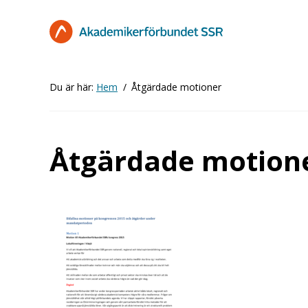
Hoppa
till
huvudinnehåll
Du är här:
Hem
Åtgärdade motioner
Åtgärdade motion