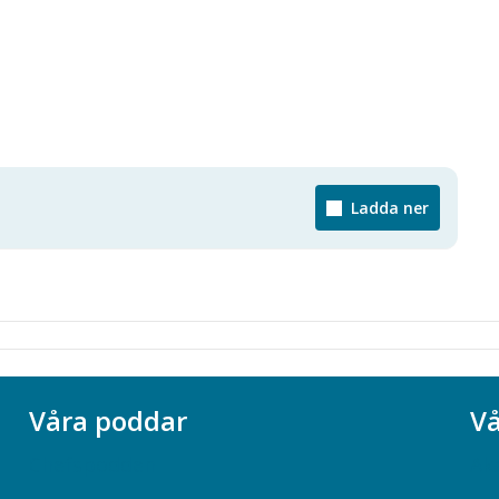
Ladda ner
Våra poddar
Vå
Chefspodden
Ak