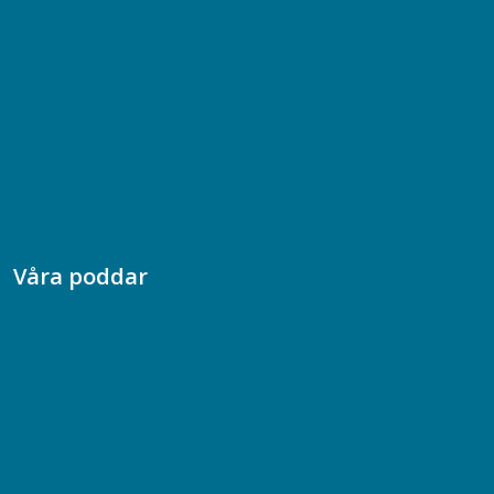
Bli medlem
08-617 44 00
Box 128 00, 112 96 Stockholm
Jobba hos oss
Presskontakt
Dina försäkringar i Akademikerförsäkring
Våra poddar
Chefspodden
Samhällsekonomiska podden
Samhällsvetarpodden
Samtal med beteendevetare
Socialtjänstpodden