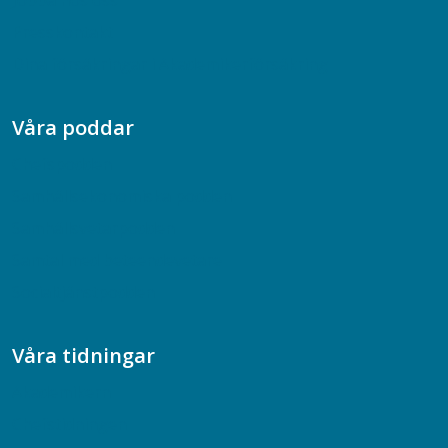
Jobba hos oss
Presskontakt
Dina försäkringar i Akademikerförsäkring
Våra poddar
Chefspodden
Samhällsekonomiska podden
Samhällsvetarpodden
Samtal med beteendevetare
Socialtjänstpodden
Våra tidningar
Akademikern
Chefstidningen