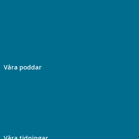
08-617 44 00
Box 128 00, 112 96 Stockholm
Jobba hos oss
Presskontakt
Dina försäkringar i Akademikerförsäkring
Våra poddar
Chefspodden
Samhällsekonomiska podden
Samhällsvetarpodden
Samtal med beteendevetare
Socialtjänstpodden
Våra tidningar