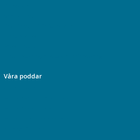
Bli medlem
08-617 44 00
Box 128 00, 112 96 Stockholm
Jobba hos oss
Presskontakt
Dina försäkringar i Akademikerförsäkring
Våra poddar
Chefspodden
Samhällsekonomiska podden
Samhällsvetarpodden
Samtal med beteendevetare
Socialtjänstpodden