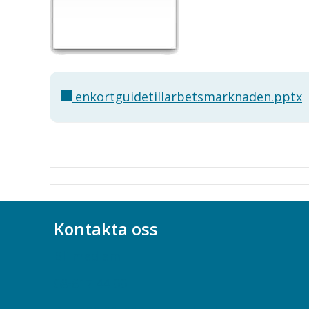
enkortguidetillarbetsmarknaden.pptx
Kontakta oss
Bli medlem
08-617 44 00