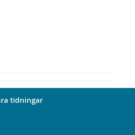
ra tidningar
ademikern
efstidningen