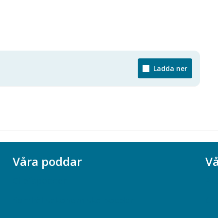
Ladda ner
Våra poddar
Vå
Chefspodden
Ak
Samhällsekonomiska podden
Ch