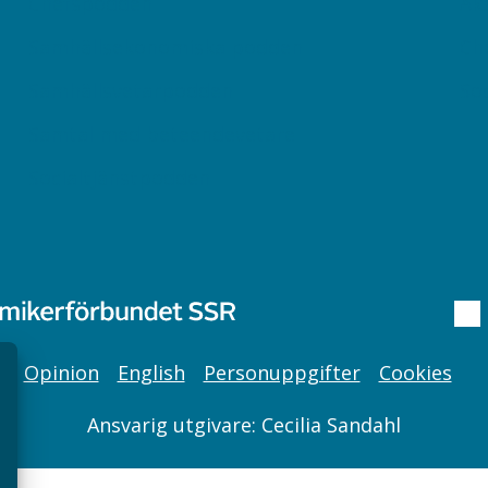
Chefspodden
Ak
Samhällsekonomiska podden
Ch
Samhällsvetarpodden
So
Samtal med beteendevetare
Socialtjänstpodden
Opinion
English
Personuppgifter
Cookies
Ansvarig utgivare: Cecilia Sandahl