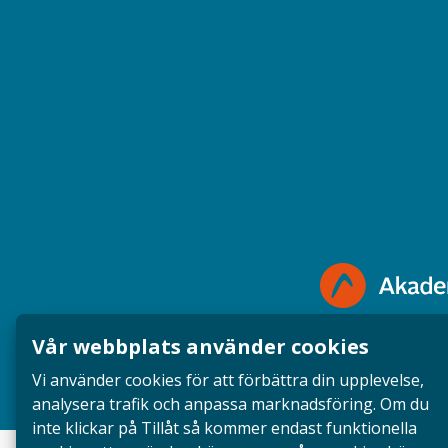
Bli medlem
08-617 44 00
Box 128 00, 112 96 Stockholm
Jobba hos oss
Presskontakt
Dina försäkringar i Akademikerförsäkring
Vår webbplats använder cookies
Vi använder cookies för att förbättra din upplevelse,
analysera trafik och anpassa marknadsföring. Om du
inte klickar på Tillåt så kommer endast funktionella