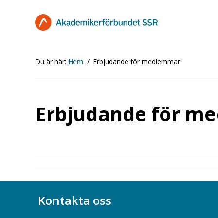
Hoppa
till
huvudinnehåll
Du är här:
Hem
Erbjudande för medlemmar
Erbjudande för m
Kontakta oss