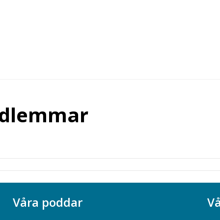
edlemmar
Våra poddar
Vå